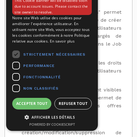
This Cookie Banner will be disabled soon
(Recruteur/ESN)
due to account issues. Please contact the
L'onglet "Liste des recruteurs" permet
site owner to resolve.
Notre site Web utilise des cookies pour
aux Gestionnaires de la société de créer
améliorer l'expérience utilisateur. En
gratuitement des Comptes Utilisateurs
utilisant notre site Web, vous acceptez tous
les cookies conformément à notre Politique
pour les collaborateurs chargés de
relative aux cookies.
En savoir plus
publier des offres d'emploi dans le Job
catalogue.
STRICTEMENT NÉCESSAIRES
Le Gestionnaire peut modifier les droits
PERFORMANCE
ou supprimer des Comptes Utilisateurs
FONCTIONNALITÉ
depuis la liste des Recruteurs.
NON CLASSIFIÉS
Les Recruteurs ainsi créés sont visibles
depuis l'onglet "Partage" qui permet de
ACCEPTER TOUT
REFUSER TOUT
mutualiser la gestion des offres
d'emplois.
AFFICHER LES DÉTAILS
Chaque
POWERED BY COOKIESCRIPT
création/modification/suppression de